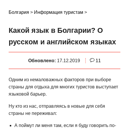
S
k
Болгария
>
Информация туристам
>
i
p
Какой язык в Болгарии? О
t
o
русском и английском языках
c
o
Обновлено:
17.12.2019
11
n
t
e
Одним из немаловажных факторов при выборе
n
страны для отдыха для многих туристов выступает
t
языковой барьер.
Ну кто из нас, отправляясь в новые для себя
страны не переживал:
А поймут ли меня там, если я буду говорить по-