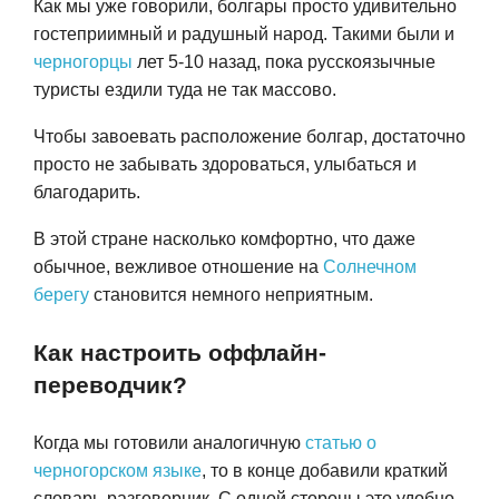
Как мы уже говорили, болгары просто удивительно
гостеприимный и радушный народ. Такими были и
черногорцы
лет 5-10 назад, пока русскоязычные
туристы ездили туда не так массово.
Описание достопримечательности на 2-х языках (бывает и на
Чтобы завоевать расположение болгар, достаточно
русском тоже)
просто не забывать здороваться, улыбаться и
благодарить.
В этой стране насколько комфортно, что даже
обычное, вежливое отношение на
Солнечном
берегу
становится немного неприятным.
Обычная вывеска на русском и английском. Болгары такое,
Обыкновенный ценник. Он здесь скорее для иллюстрации дороговиз
похоже не покупают.
Солнечного берега. Аренда самоката — почти 15$ в час.
Как настроить оффлайн-
переводчик?
Когда мы готовили аналогичную
статью о
черногорском языке
, то в конце добавили краткий
словарь-разговорник. С одной стороны это удобно,