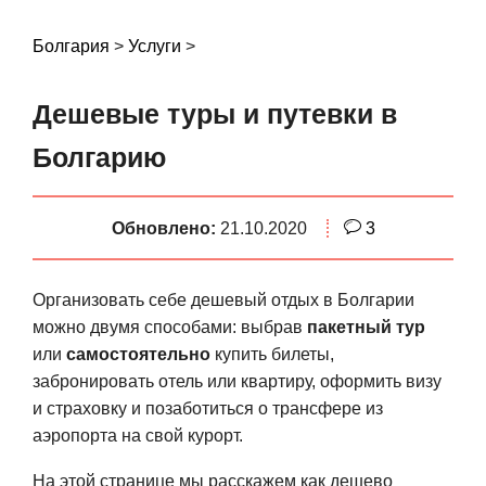
S
k
Болгария
>
Услуги
>
i
p
Дешевые туры и путевки в
t
o
Болгарию
c
o
Обновлено:
21.10.2020
3
n
t
e
Организовать себе дешевый отдых в Болгарии
n
можно двумя способами: выбрав
пакетный тур
t
или
самостоятельно
купить билеты,
забронировать отель или квартиру, оформить визу
и страховку и позаботиться о трансфере из
аэропорта на свой курорт.
На этой странице мы расскажем как дешево