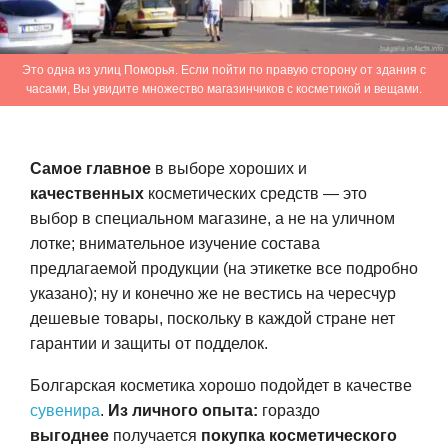
Это одна из улиц Поморья. Если пойти по правую сторону от здания с
часами, Вы увидите множество магазинчиков с косметикой и вещами.
Самое главное
в выборе хороших и
качественных
косметических средств — это
выбор в специальном магазине, а не на уличном
лотке; внимательное изучение состава
предлагаемой продукции (на этикетке все подробно
указано); ну и конечно же не вестись на чересчур
дешевые товары, поскольку в каждой стране нет
гарантии и защиты от подделок.
Болгарская косметика хорошо подойдет в качестве
сувенира
.
Из личного опыта:
гораздо
выгоднее
получается
покупка косметического