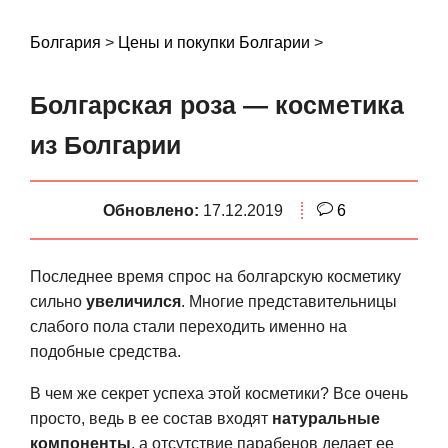
S
k
Болгария
>
Цены и покупки Болгарии
>
i
p
Болгарская роза — косметика
t
o
из Болгарии
c
o
Обновлено:
17.12.2019
6
n
t
e
Последнее время спрос на болгарскую косметику
n
сильно
увеличился
. Многие представительницы
t
слабого пола стали переходить именно на
подобные средства.
В чем же секрет успеха этой косметики? Все очень
просто, ведь в ее состав входят
натуральные
компоненты
, а отсутствие парабенов делает ее