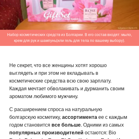
Набор косметических средств из Болгарии. В его состав входят: мыло,
крем для рук и шампунь(или гель для тела по вашему выбору).
Не секрет, что все женщины хотят хорошо
выглядеть и при этом не вкладывать в
косметические средства всю свою зарплату.
Каждая мечтает обволакивать и дурманить своим
ароматом любимого мужчину.
С расширением спроса на натуральную
болгарскую косметику,
ассортимента
ее с каждым
годом становится
все больше
. Одними из самых
популярных производителей
остаются: Bio