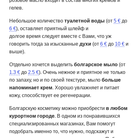
розовое масло входит в состав многих кремов и
гелев.
Небольшое количество
туалетной воды
(от
5 €
до
6 €
), оставляет приятный шлейф и
долгое время следует вместе с Вами, что уж
говорить тогда за изысканные
духи
(от
6 €
до
10 €
и
выше).
Отдельно хочется выделить
болгарское мыло
(от
1.3 €
до
2.5 €
). Очень нежное и приятное не только
по запаху, но и по своей текстуре, мыло
больше
напоминает крем
. Хорошо увлажняет и питает
кожу, способствует ее регенерации.
Болгарскую косметику можно приобрести
в любом
курортном городе
. В одном из понравившихся
специализированных магазинах, Вам помогут
подобрать именно то, что нужно, подскажут и