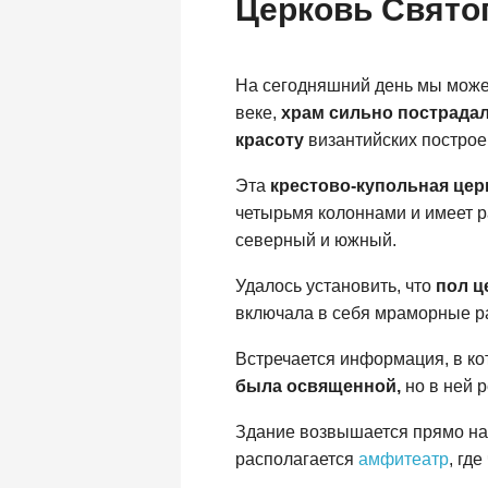
Церковь Свято
На сегодняшний день мы мож
веке,
храм сильно пострада
красоту
византийских построе
Эта
крестово-купольная цер
четырьмя колоннами и имеет р
северный и южный.
Удалось установить, что
пол ц
включала в себя мраморные р
Встречается информация, в ко
была освященной,
но в ней 
Здание возвышается прямо на 
располагается
амфитеатр
, гд
Архитектура церкви неплохо сохранилась.