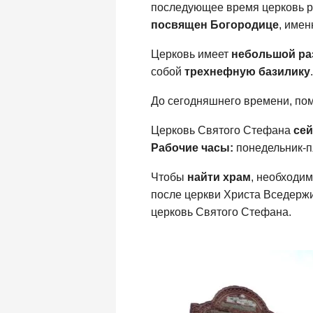
последующее время церковь рас
посвящен Богородице
, име
Церковь имеет
небольшой ра
собой
трехнефную базилику
.
До сегодняшнего времени, по
Церковь Святого Стефана
сей
Рабочие часы:
понедельник-пя
Чтобы
найти храм
, необходи
после церкви Христа Вседерж
церковь Святого Стефана.