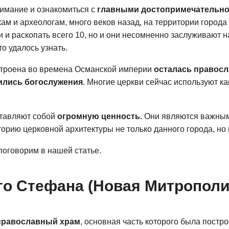
имание и ознакомиться с
главными достопримечательн
кам и археологам, много веков назад, на территории города
и раскопать всего 10, но и они несомненно заслуживают на
то удалось узнать.
остроена во времена Османской империи
осталась правос
ились богослужения
. Многие церкви сейчас используют ка
ставляют собой
огромную ценность.
Они являются важным
орию церковной архитектуры не только данного города, но 
поговорим в нашей статье.
го Стефана (Новая Митрополи
православный храм
, основная часть которого была постро