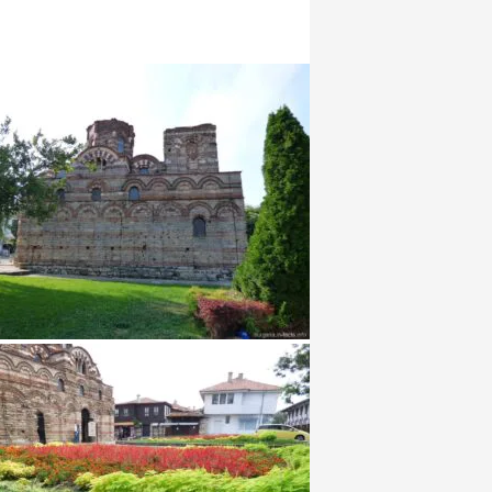
простейший путь к церкви Святого Иоанна
тургетоса — пройти мимо порта, повернув
налево к амфитеатру