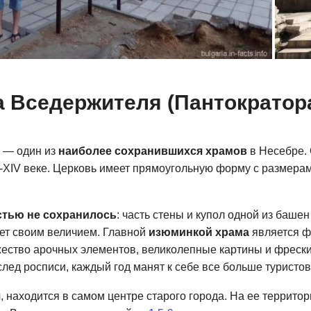
а Вседержителя (Пантократор
 — один из
наиболее сохранившихся храмов
в Несебре. 
I-XIV веке. Церковь имеет прямоугольную форму с размерам
стью не сохранилось
: часть стены и купол одной из баше
ает своим величием. Главной
изюминкой храма
является ф
Внутри
жество арочных элементов, великолепные картины и фреск
по
след росписи, каждый год манят к себе все больше туристов
я
, находится в самом центре старого города. На ее террито