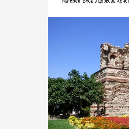
галерея
. Вход в церковь Хри
Церковь построена в южной части старо
корабл