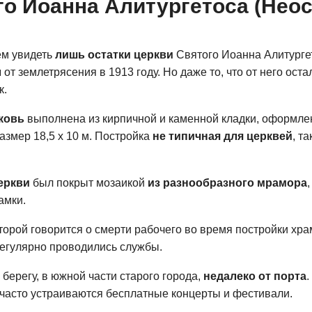
го Иоанна Алитургетоса (Нео
ем увидеть
лишь остатки церкви
Святого Иоанна Алитурге
л
от землетрясения в 1913 году. Но даже то, что от него оста
к.
ковь
выполнена из кирпичной и каменной кладки, оформле
азмер 18,5 х 10 м. Постройка
не типичная для церквей
, т
еркви
был покрыт мозаикой
из разнообразного мрамора
амки.
торой говорится о смерти рабочего во время постройки хра
регулярно проводились службы.
берегу, в южной части старого города,
недалеко от порта
е часто устраиваются бесплатные концерты и фестивали.
 Благодаря