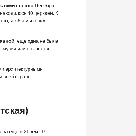
остями
старого Несебра —
 находилось 40 церквей. К
 то, чтобы мы о них
лавной
, еще одна не была
к музеи или в качестве
и архитектурными
и всей страны.
тская)
ена еще в XI веке. В