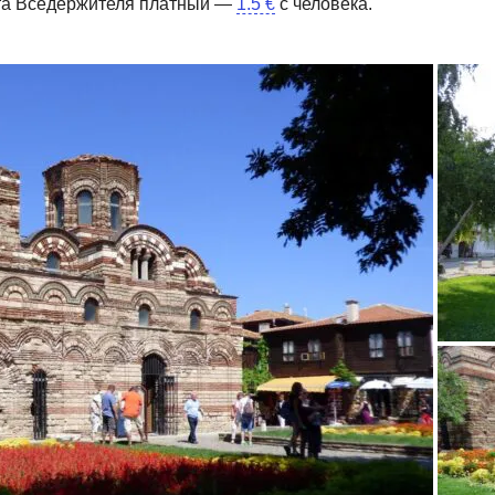
ста Вседержителя платный —
1.5 €
с человека.
Наи
го Несебра. Именно ее изящную красоту видели заморские
Али
и, когда заходили в порт