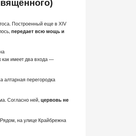
свящённого)
тоса. Построенный еще в XIV
лось,
передает всю мощь и
на
ак как имеет два входа —
, а алтарная перегородка
ма. Согласно ней,
цервовь не
. Рядом, на улице Крайбрежна