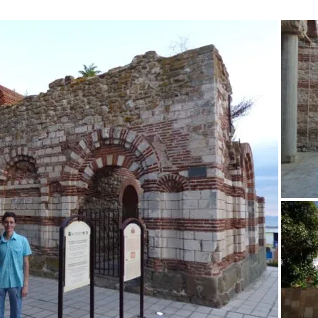
памятников
Так выглядит церковь Святого Стефана в старой части 
музей.