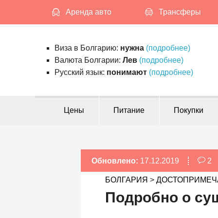
S
Аренда авто
Трансферы
k
i
p
Виза в Болгарию:
нужна
(подробнее)
t
Валюта Болгарии:
Лев
(подробнее)
o
Русский язык:
понимают
(подробнее)
c
o
n
Цены
Питание
Покупки
t
e
n
t
Обновлено:
17.12.2019
2
БОЛГАРИЯ
>
ДОСТОПРИМЕЧ
Подробно о су