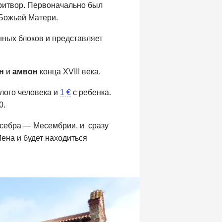
притвор. Первоначально был
 Божьей Матери.
енных блоков и представляет
н
и
амвон
конца XVIII века.
лого человека и
1 €
с ребенка.
0.
есебра — Месембрии, и сразу
ена и будет находиться