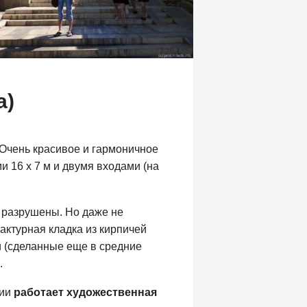
а)
Очень красивое и гармоничное
и 16 х 7 м и двумя входами (на
н разрушены. Но даже не
актурная кладка из кирпичей
 еще можно увидеть четыре колоны, которые
и (сделанные еще в средние
ддерживали высокий узкий купол церкви
.
рии
работает художественная