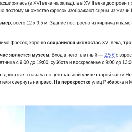
ширялась (в XVI веке на запад), а в XVIII веке достроен 
нно поэтому множество фресок изображают сцены из жизни
змер
, всего 12 х 9,5 м. Здание построено из кирпича и кам
мимо фресок, хорошо
сохранился иконостас
XVI века,
тро
час
является музеем
. Вход в него платный —
2.5 €
с взрос
тница с 9:00 до 19:00; суббота и воскресенье с 9:00 до 13:0
мо двигаться сначала по центральной улице старой части Н
ителя свернуть направо.
На перекрестке
улиц Рибарска и М