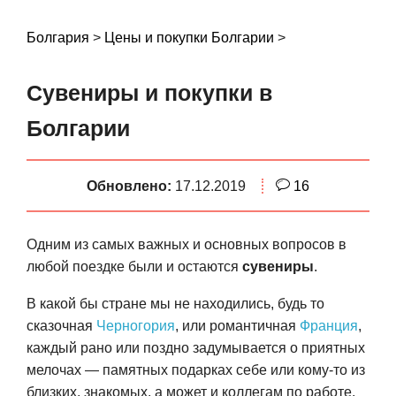
S
k
Болгария
>
Цены и покупки Болгарии
>
i
p
Сувениры и покупки в
t
o
Болгарии
c
o
Обновлено:
17.12.2019
16
n
t
e
Одним из самых важных и основных вопросов в
n
любой поездке были и остаются
сувениры
.
t
В какой бы стране мы не находились, будь то
сказочная
Черногория
, или романтичная
Франция
,
каждый рано или поздно задумывается о приятных
мелочах — памятных подарках себе или кому-то из
близких, знакомых, а может и коллегам по работе.