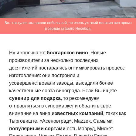
Вот так гуляя мы нашли небольшой, но очень уютный магазин вин прямо
в сердце старого Несебра.
Ну и конечно же
болгарское вино
. Новые
производители за несколько последних
десятилетий постарались оптимизировать процесс
изготовления: они построили и
усовершенствовали заводы, высадили более
качественные сорта винограда. Если Вы ищете
сувенир для подарка
, то рекомендуем
отправляться в супермаркет и обратить свое
внимание на вина
известных компаний
, таких как
Тырговиште, «Асеновград», Mazzek. Самыми
популярными сортами
есть Мавруд, Мискет,