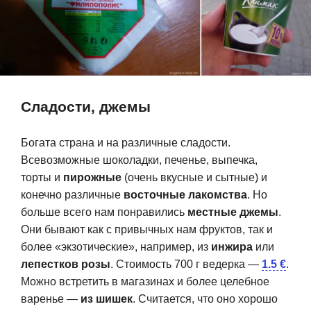
Сладости, джемы
Богата страна и на различные сладости.
Всевозможные шоколадки, печенье, выпечка,
торты и
пирожные
(очень вкусные и сытные) и
конечно различные
восточные лакомства
. Но
Вкусный освежающий напиток, как
Болгарский вариант окрошки —
раз то, что нужно в жаркие летние
А вот такое вкусное масло производят в Болгарии (и это не
прохладный таратор. Он очень
больше всего нам понравились
местные джемы
.
дни.
самое дорогое).
популярен в ресторанах и кафе.
Они бывают как с привычных нам фруктов, так и
более «экзотические», например, из
инжира
или
лепестков розы
. Стоимость 700 г ведерка —
1.5 €
.
Можно встретить в магазинах и более целебное
варенье —
из шишек
. Считается, что оно хорошо