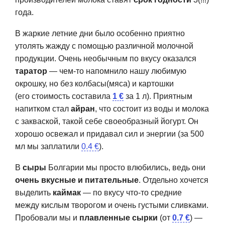
года.
В жаркие летние дни было особенно приятно
утолять жажду с помощью различной молочной
продукции. Очень необычным по вкусу оказался
таратор
— чем-то напомнило нашу любимую
окрошку, но без колбасы(мяса) и картошки
(его стоимость составила
1 €
за 1 л). Приятным
напитком стал
айран
, что
состоит из воды и молока
с закваской, такой себе своеобразный йогурт. Он
хорошо освежал и придавал сил и энергии (за 500
мл мы заплатили
0.4 €
).
В
сыры
Болгарии мы просто влюбились, ведь они
очень вкусные и питательные
. Отдельно хочется
выделить
каймак
—
по вкусу
что-то средние
между
кислым творогом и очень густыми сливками.
Пробовали мы и
плавленные сырки
(от
0.7 €
) —