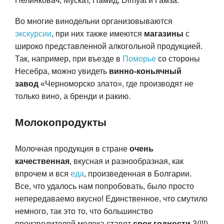
Пелинковач, Мускат, Памид, Dimyat и Гамза.
Во многие винодельни организовываются
экскурсии
, при них также имеются
магазины
с
широко представленной алкогольной продукцией.
Так, например, п
ри въезде в
Поморье
со стороны
Несебра, можно увидеть
винно-коньячный
завод
«Черноморско злато», где производят не
только вино, а бре
нд
и и ракию.
Молокопродукты
Молочная продукция в стране
очень
качественная
, вкусная и разнообразная, как
впрочем и вся
еда
, произведенная в Болгарии.
Все, что удалось нам попробовать, было просто
непередаваемо вкусно! Единственное, что смутило
немного, так это то, что большинство
производителей молока ставят
срок годности
3(!!!)