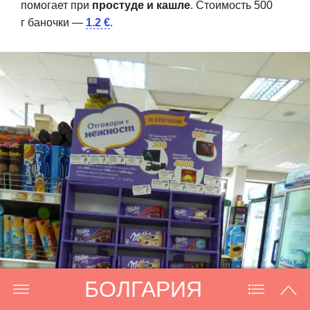
помогает при
простуде и кашле
. Стоимость 500
г баночки —
1.2 €
.
А это очень необычный по вкусу, новый для на
Сыр в Болгарии можно найти всевозможных сортов. Нам понравился именно этот.
продукт каймак.
БОЛГАРИЯ